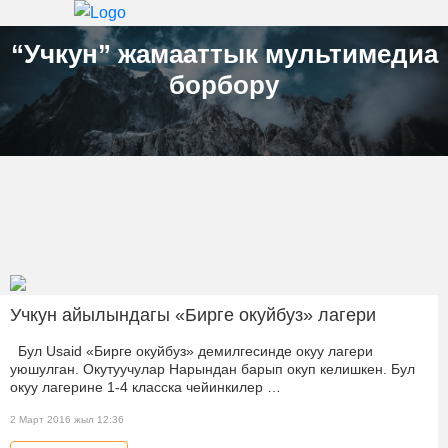
“Учкун” жамааттык мультимедиа
борбору
Учкун айылындагы «Бирге окуйбуз» лагери
Бул Usaid «Бирге окуйбуз» демилгесинде окуу лагери
уюшулган. Окутуучулар Нарындан барып окуп келишкен. Бул
окуу лагерине 1-4 класска чейинкилер …
2 Март 2016 жыл 12:36