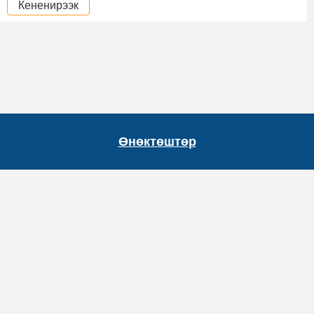
Кененирээк
Өнөктөштөр