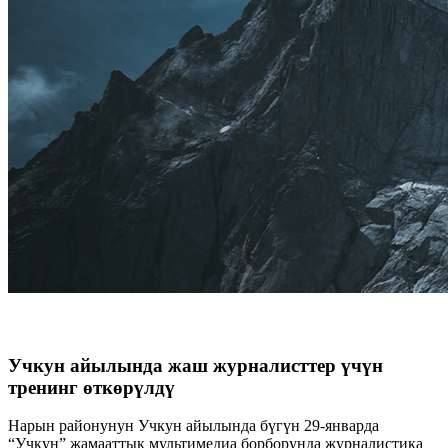
Учкун айылында жаш журналисттер үчүн
тренинг өткөрүлдү
Нарын районунун Учкун айылында бүгүн 29-январда
“Учкун” жамааттык мультимедиа борборунда журналистика