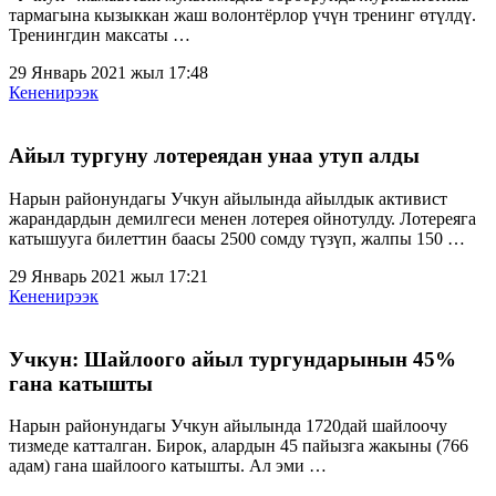
тармагына кызыккан жаш волонтёрлор үчүн тренинг өтүлдү.
Тренингдин максаты …
29 Январь 2021 жыл 17:48
Кененирээк
Айыл тургуну лотереядан унаа утуп алды
Нарын районундагы Учкун айылында айылдык активист
жарандардын демилгеси менен лотерея ойнотулду. Лотереяга
катышууга билеттин баасы 2500 сомду түзүп, жалпы 150 …
29 Январь 2021 жыл 17:21
Кененирээк
Учкун: Шайлоого айыл тургундарынын 45%
гана катышты
Нарын районундагы Учкун айылында 1720дай шайлоочу
тизмеде катталган. Бирок, алардын 45 пайызга жакыны (766
адам) гана шайлоого катышты. Ал эми …