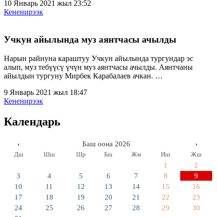
10 Январь 2021 жыл 23:52
Кененирээк
Учкун айылында муз аянтчасы ачылды
Нарын райнуна караштуу Учкун айылында тургундар эс
алып, муз тебүүсү үчүн муз аянтчасы ачылды. Аянтчаны
айылдын тургуну Мирбек Карабалаев ачкан. …
9 Январь 2021 жыл 18:47
Кененирээк
Календарь
‹
Баш оона 2026
›
Дш
Шш
Шр
Бш
Жм
Иш
Жш
1
2
3
4
5
6
7
8
9
10
11
12
13
14
15
16
17
18
19
20
21
22
23
24
25
26
27
28
29
30