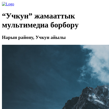
“Учкун” жамааттык
мультимедиа борбору
Нарын району, Учкун айылы