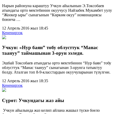
Нарын районуна караштуу Учкун айылынын Э.Токсобаев
атындагы орто мектебинин окуучусу Найзабек Мукамбет уулу
“Жоокер ыры” сынагынын “Көркөм окуу” номинациясы
боюнча …
12 Апрель 2016 жыл 18:45
Кененирээк
Учкун: «Нур баян” тобу облусттук “Манас
таануу” таймашынан 3-орун ээледи.
Эшбай Токсобаев атындагы орто мектебинин “Нур баян” тобу
облусттук “Манас таануу” сынагынан 3-орунга татыктуу
болду. Аталган топ 8-9-класстардын окуучуларынан түзүлгөн.
12 Апрель 2016 жыл 18:35
Кененирээк
Cүрөт: Учкундагы жаз айы
Учкун айылында жаз келип айлана жашыл түскө боело