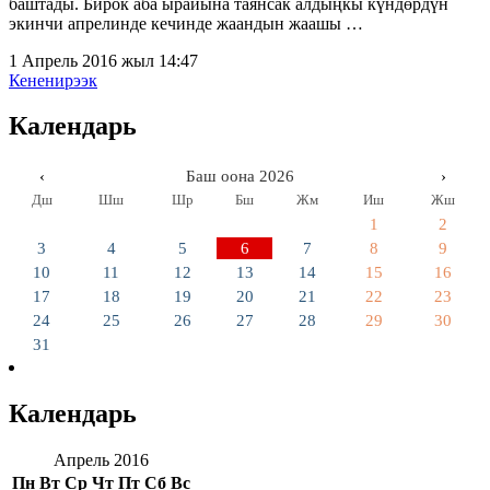
баштады. Бирок аба ырайына таянсак алдыңкы күндөрдүн
экинчи апрелинде кечинде жаандын жаашы …
1 Апрель 2016 жыл 14:47
Кененирээк
Календарь
‹
Баш оона 2026
›
Дш
Шш
Шр
Бш
Жм
Иш
Жш
1
2
3
4
5
6
7
8
9
10
11
12
13
14
15
16
17
18
19
20
21
22
23
24
25
26
27
28
29
30
31
Календарь
Апрель 2016
Пн
Вт
Ср
Чт
Пт
Сб
Вс