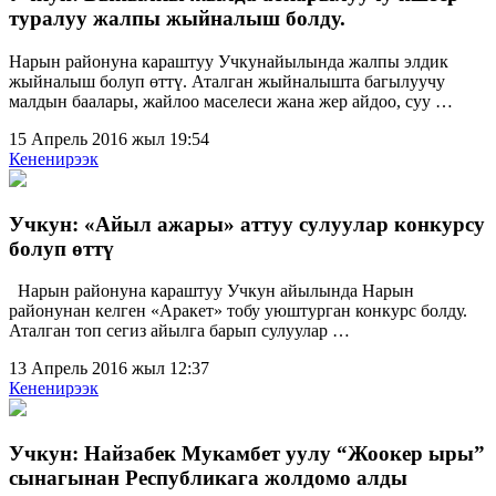
туралуу жалпы жыйналыш болду.
Нарын районуна караштуу Учкунайылында жалпы элдик
жыйналыш болуп өттү. Аталган жыйналышта багылуучу
малдын баалары, жайлоо маселеси жана жер айдоо, суу …
15 Апрель 2016 жыл 19:54
Кененирээк
Учкун: «Айыл ажары» аттуу сулуулар конкурсу
болуп өттү
Нарын районуна караштуу Учкун айылында Нарын
районунан келген «Аракет» тобу уюштурган конкурс болду.
Аталган топ сегиз айылга барып сулуулар …
13 Апрель 2016 жыл 12:37
Кененирээк
Учкун: Найзабек Мукамбет уулу “Жоокер ыры”
сынагынан Республикага жолдомо алды