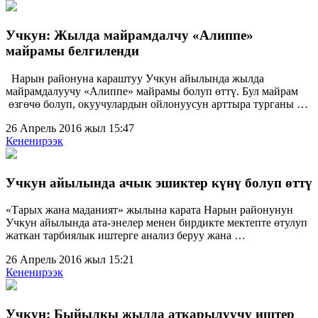
Учкун: Жылда майрамдалчу «Алиппе»
майрамы белгиленди
Нарын районуна караштуу Учкун айылында жылда
майрамдалуучу «Алиппе» майрамы болуп өттү. Бул майрам
өзгөчө болуп, окуучулардын ойлонуусун арттыра турганы …
26 Апрель 2016 жыл 15:47
Кененирээк
Учкун айылында ачык эшиктер күнү болуп өттү
«Тарых жана маданият» жылына карата Нарын районунун
Учкун айылында ата-энелер менен бирдикте мектепте өтулуп
жаткан тарбиялык иштерге анализ беруу жана …
26 Апрель 2016 жыл 15:21
Кененирээк
Учкун: Быйылкы жылда аткарылуучу иштер