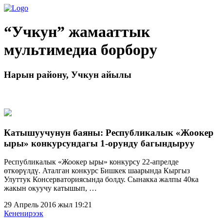
“Учкун” жамааттык
мультимедиа борбору
Нарын району, Учкун айылы
Катышуучунун баяны: Республикалык «Жоокер
ыры» конкурсундагы 1-орунду багындыруу
Республикалык «Жоокер ыры» конкурсу 22-апрелде
өткөрүлдү. Аталган конкурс Бишкек шаарында Кыргыз
Улуттук Консерваториясында болду. Сынакка жалпы 40ка
жакын окуучу катышып, …
29 Апрель 2016 жыл 19:21
Кененирээк